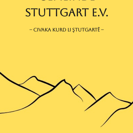
Stuttgart e.V.
-- civaka kurd li ştutgartê --